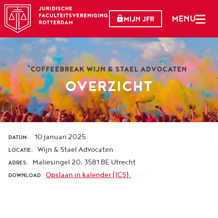
MENU
MIJN JFR
COFFEEBREAK WIJN & STAEL ADVOCATEN
OVERZICHT
10 januari 2025
DATUM:
Wijn & Stael Advocaten
LOCATIE:
Maliesingel 20, 3581 BE Utrecht
ADRES:
Opslaan in kalender (ICS).
DOWNLOAD