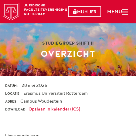
MENU
MIJN JFR
STUDIEGROEP SHIFT II
OVERZICHT
28 mei 2025
DATUM:
Erasmus Universiteit Rotterdam
LOCATIE:
Campus Woudestein
ADRES:
Opslaan in kalender (ICS).
DOWNLOAD
Lieve eerstejaars,