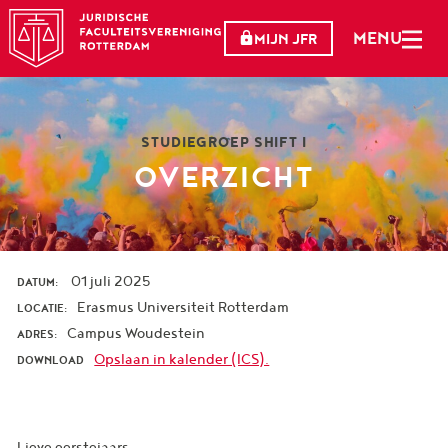
MENU
MIJN JFR
STUDIEGROEP SHIFT I
OVERZICHT
01 juli 2025
DATUM:
Erasmus Universiteit Rotterdam
LOCATIE:
Campus Woudestein
ADRES:
Opslaan in kalender (ICS).
DOWNLOAD
Lieve eerstejaars,