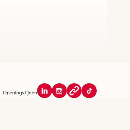
Openingstijden
JFR-Kantoor:
38
GESLOTEN