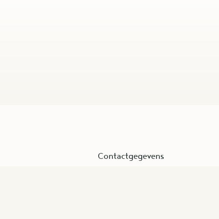
Contactgegevens
Burg. Oudlaan 50 / Postbus 17
3062 PA Rotterdam
Kantoor LB-121