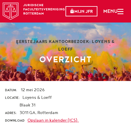
MENU
MIJN JFR
EERSTEJAARS KANTOORBEZOEK: LOYENS &
LOEFF
OVERZICHT
12 mei 2026
DATUM:
Loyens & Loeff
LOCATIE:
Blaak 31
3011 GA, Rotterdam
ADRES:
Opslaan in kalender (ICS).
DOWNLOAD