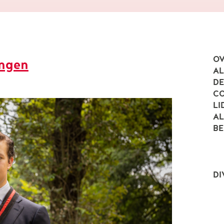
OV
ingen
A
DE
CO
LI
AL
BE
DI