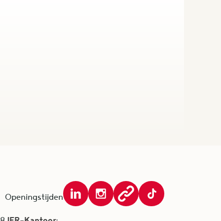
Openingstijden
JFR-Kantoor:
38