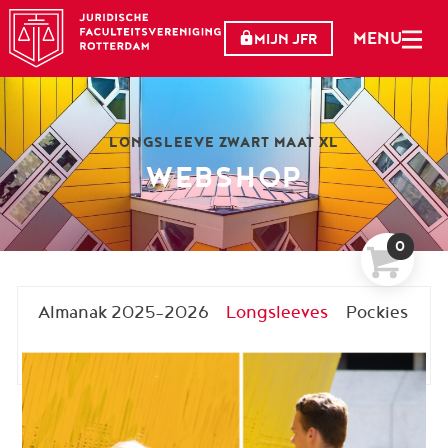
MENU
MIJN JFR
LONGSLEEVE ZWART MAAT XL
WEBSHOP
0
Almanak 2025-2026
Longsleeves
Pockies
T-shirts