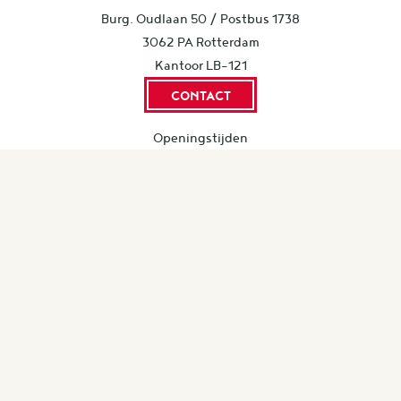
Burg. Oudlaan 50 / Postbus 1738
3062 PA Rotterdam
Kantoor LB-121
CONTACT
Openingstijden
JFR-Kantoor:
GESLOTEN
© 2026
Juridische Faculteitsvereniging Rotterdam